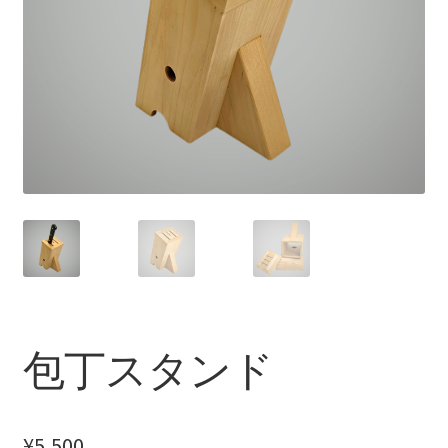
を
ュ
展
ー
開
を
展
開
包丁スタンド
¥
5,500