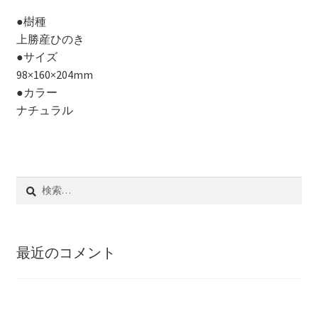
●樹種
上勝産ひのき
●サイズ
98×160×204mm
●カラー
ナチュラル
検
索:
最近のコメント