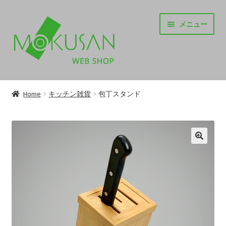
ナ
コ
メニュー
ビ
ン
ゲ
テ
ー
ン
シ
ツ
TOP
ョ
へ
ン
ス
Home
キッチン雑貨
包丁スタンド
サ
ITEM
へ
キ
ブ
ス
ッ
メ
キ
プ
お知らせ
ニ
ッ
ュ
プ
サ
SUPPORT
ー
ブ
を
メ
サ
INFORMATION
展
ニ
ブ
開
ュ
メ
CORPORATE
ー
ニ