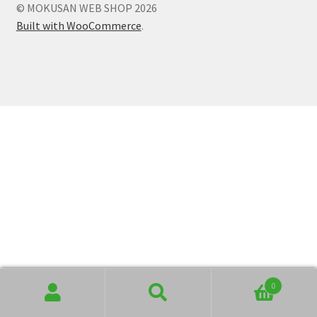
© MOKUSAN WEB SHOP 2026
を
ュ
Built with WooCommerce
.
展
ー
開
を
展
開
0
Search
Search