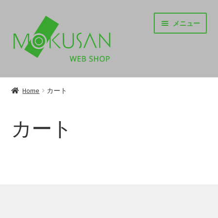
ナ
コ
メニュー
ビ
ン
ゲ
テ
ー
ン
シ
ツ
TOP
ョ
へ
ン
ス
Home
カート
サ
ITEM
へ
キ
ブ
ス
ッ
カート
メ
キ
プ
お知らせ
ニ
ッ
ュ
プ
サ
SUPPORT
ー
ブ
を
メ
サ
INFORMATION
展
ニ
ブ
開
ュ
メ
CORPORATE
ー
ニ