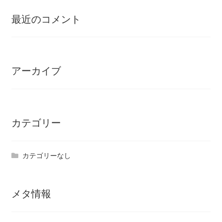
を
ュ
利用規約
最近のコメント
展
ー
開
を
特定商取引に基づく表記
展
開
送料
アーカイブ
CORPORATE
カテゴリー
カテゴリーなし
メタ情報