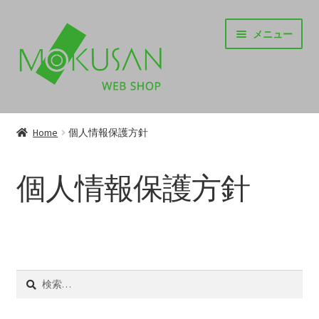
ナ
コ
メニュー
ビ
ン
ゲ
テ
ー
ン
シ
ツ
TOP
ョ
へ
ン
ス
Home
個人情報保護方針
サ
ITEM
へ
キ
ブ
ス
ッ
個人情報保護方針
メ
キ
プ
お知らせ
ニ
ッ
ュ
プ
サ
SUPPORT
ー
ブ
を
メ
サ
INFORMATION
展
ニ
ブ
検
開
ュ
索:
メ
個人情報保護方針
ー
ニ