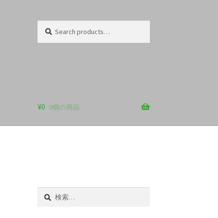
Search
Search
for:
¥
0
0個の商品
検
索: